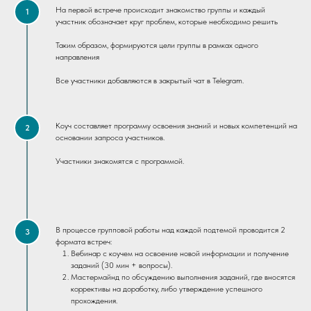
На первой встрече происходит знакомство группы и каждый
1
участник обозначает круг проблем, которые необходимо решить
Таким образом, формируются цели группы в рамках одного
направления
Все участники добавляются в закрытый чат в Telegram.
Коуч составляет программу освоения знаний и новых компетенций на
2
основании запроса участников.
Участники знакомятся с программой.
В процессе групповой работы над каждой подтемой проводится 2
3
формата встреч:
Вебинар с коучем на освоение новой информации и получение
заданий (30 мин + вопросы).
Мастермайнд по обсуждению выполнения заданий, где вносятся
коррективы на доработку, либо утверждение успешного
прохождения.