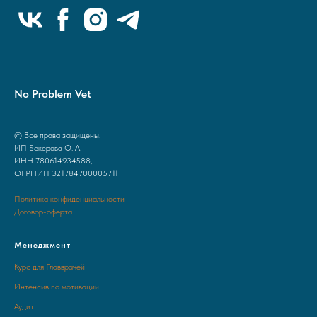
No Problem Vet
© Все права защищены.
ИП Бекерова О. А.
ИНН 780614934588,
ОГРНИП 321784700005711
Политика конфиденциальности
Договор-оферта
Менеджмент
Курс для Главврачей
Интенсив по мотивации
Аудит