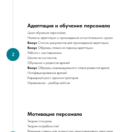
Адаптация и обучение персонала
Цикл обучения персонала
Нюансы адаптации и прохождения испытательного срока
Бонус
Список документов для прохождения адаптации
Бонус
Образец плана на период адаптации
Работа с наставниками
Школа ассистентов
Обучение и развитие врачей
Бонус
Образец индивидуального плана развития врача
Интервьюирование врачей
Карьерный рост администраторов
Упражнение - разбор кейсов
Мотивация персонала
Теория стимулов
Теория потребностей
Вредные советы как полностью демотивировать персонал