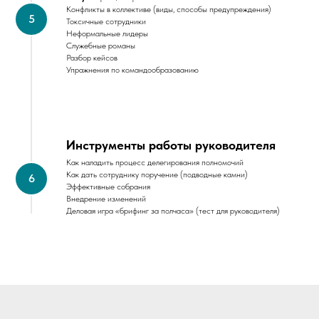
Конфликты в коллективе (виды, способы предупреждения)
Токсичные сотрудники
Неформальные лидеры
Служебные романы
Разбор кейсов
Упражнения по командообразованию
Инструменты работы руководителя
Как наладить процесс делегирования полномочий
Как дать сотруднику поручение (подводные камни)
Эффективные собрания
Внедрение изменений
Деловая игра «брифинг за полчаса» (тест для руководителя)