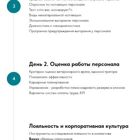
Опросник по мотивации персонала
Тест «что вас мотивирует?»
Виды нематериальной мотивации
Эмоциональное выгорание персонала
Диагностика и самодиагностика
Программа предупреждения выгорания у персонала
День 2. Оценка работы персонала
Критерии оценки ветеринарного врача, администратора
Показатели эффективности
Карьерное планирование
Упражнение - разработка плана кадрового резерва в клинике
Варианты систем оплаты труда, KPI
Лояльность и корпоративная культура
Инструменты исследования лояльности в коллективе
Бонус
образцы опросников