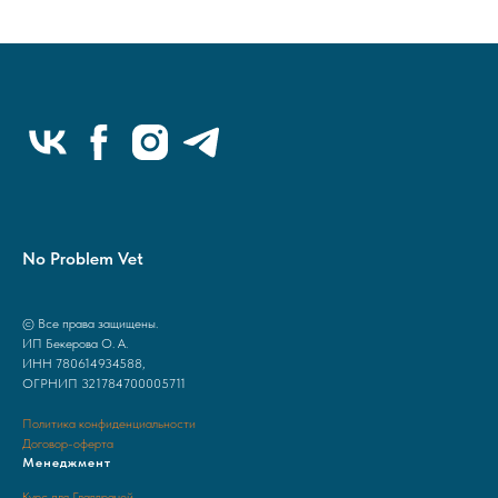
No Problem Vet
© Все права защищены.
ИП Бекерова О. А.
ИНН 780614934588,
ОГРНИП 321784700005711
Политика конфиденциальности
Договор-оферта
Менеджмент
Курс для Главврачей