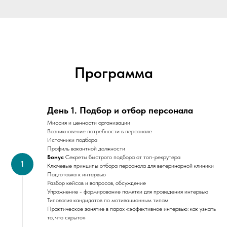
Программа
День 1. Подбор и отбор персонала
Миссия и ценности организации
Возникновение потребности в персонале
Источники подбора
Профиль вакантной должности
Бонус
Секреты быстрого подбора от топ-рекрутера
Ключевые принципы отбора персонала для ветеринарной клиники
Подготовка к интервью
Разбор кейсов и вопросов, обсуждение
Упражнение - формирование памятки для проведения интервью
Типология кандидатов по мотивационным типам
Практическое занятие в парах «эффективное интервью: как узнать
то, что скрыто»